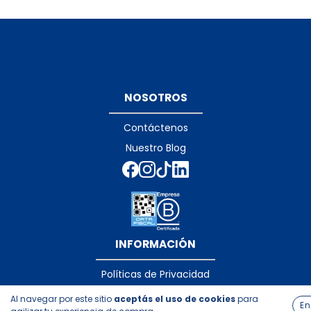
NOSOTROS
Contáctenos
Nuestro Blog
INFORMACIÓN
Políticas de Privacidad
Políticas de Devolución
Al navegar por este sitio
aceptás el uso de cookies
para
En