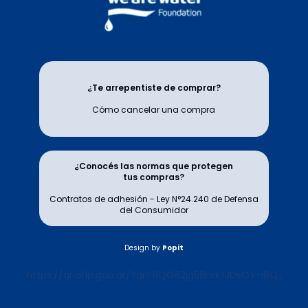
¿Te arrepentiste de comprar?
Cómo cancelar una compra
¿Conocés las normas que protegen
tus compras?
Contratos de adhesión - Ley N°24.240 de Defensa
del Consumidor
Design by
Popit
https://qr.afip.gob.ar/?qr=9QG82jg58nrkJJDsOY-i8Q,,