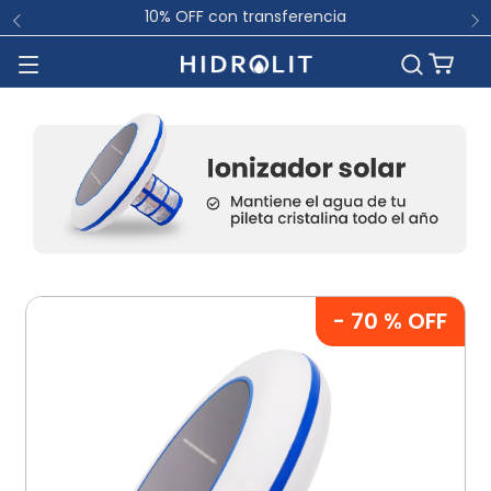
10% OFF con transferencia
-
70
% OFF