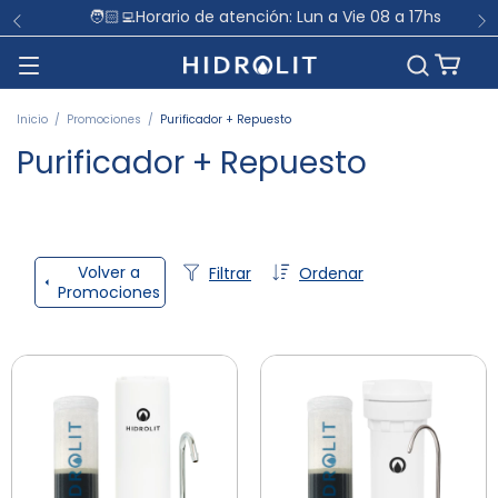
🧑🏻‍💻Horario de atención: Lun a Vie 08 a 17hs
Inicio
/
Promociones
/
Purificador + Repuesto
Purificador + Repuesto
Volver a
Filtrar
Ordenar
Promociones