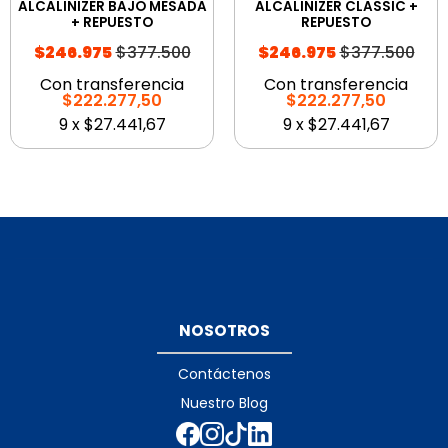
ALCALINIZER BAJO MESADA
ALCALINIZER CLASSIC +
+ REPUESTO
REPUESTO
$377.500
$377.500
$246.975
$246.975
Con transferencia
Con transferencia
$222.277,50
$222.277,50
9
x
$27.441,67
9
x
$27.441,67
NOSOTROS
Contáctenos
Nuestro Blog