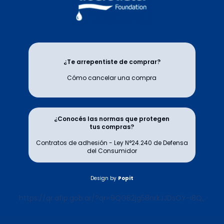
¿Te arrepentiste de comprar?
Cómo cancelar una compra
¿Conocés las normas que protegen
tus compras?
Contratos de adhesión - Ley N°24.240 de Defensa
del Consumidor
Design by
Popit
https://qr.afip.gob.ar/?qr=9QG82jg58nrkJJDsOY-i8Q,,