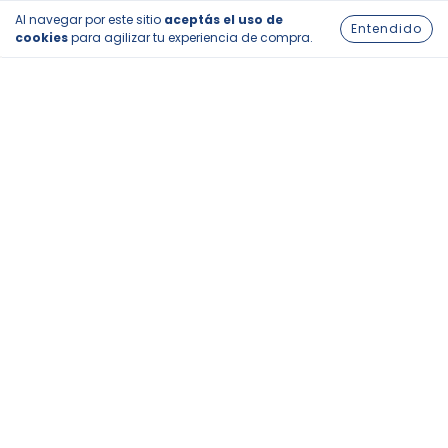
Al navegar por este sitio
aceptás el uso de
Entendido
cookies
para agilizar tu experiencia de compra.
PICO FLIP BOTELLA
MOLDE DE SILICONA
B
TÉRMICA 500ML
PARA HIELOS BAJO
CERO
$10.700
$15.500
Con transferencia
C
$9.630
Con transferencia
$13.950
LLEGA MAÑANA
LLEGA MAÑANA
NOSOTROS