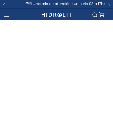
🧑🏻‍💻Horario de atención: Lun a Vie 08 a 17hs