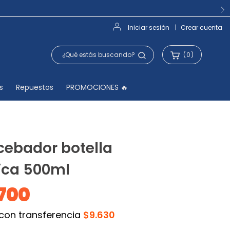
Iniciar sesión
|
Crear cuenta
(
0
)
s
Repuestos
PROMOCIONES 🔥
cebador botella
ica 500ml
.700
 con transferencia
$9.630