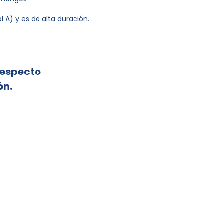
l A) y es de alta duración.
respecto
ón.