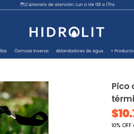
🧑🏻‍💻Horario de atención: Lun a Vie 08 a 17hs
llas
Ósmosis Inversa
Ablandadores de Agua
+ Producto
Pico 
térm
$10
10% OFF