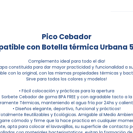
Pico Cebador
atible con Botella térmica Urbana 
Complemento ideal para todo el dia!
apa constituida para dar mayor practicidad y funcionalidad a su
ble con la original, con las mismas propiedades térmicas y bacte
Sirve para todos los colores y modelos!
• Fácil colocación y prácticas para la apertura
o Sorbete Cebador de goma BPA FREE y con agradable tacto a l
ramente Térmicas, manteniendo el agua fría por 24hs y calient
• Diseños elegante, deportivo, funcional y prácticos!
Totalmente Reutilizables y Ecológicas. Amigable al Medio Ambie
Agarre cómodo y firme que la hace practica en cualquier mome
te, apta para colocar el lavavajillas, su superficie de contacto p
rolladas con materiales bacteriostaticos, evitan la formación d