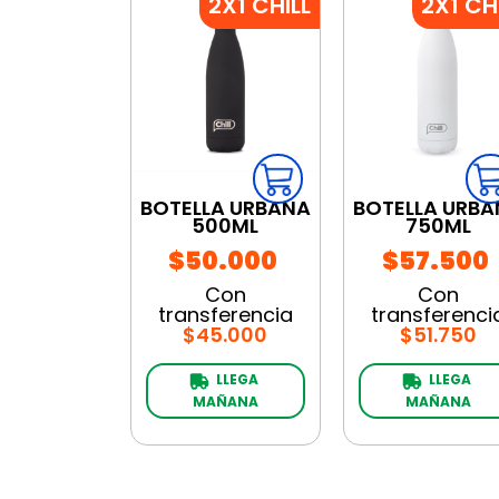
2X1 CHILL
2X1 CH
BOTELLA URBANA
BOTELLA URBA
500ML
750ML
$50.000
$57.500
Con
Con
transferencia
transferenci
$45.000
$51.750
LLEGA 
LLEGA 
MAÑANA
MAÑANA