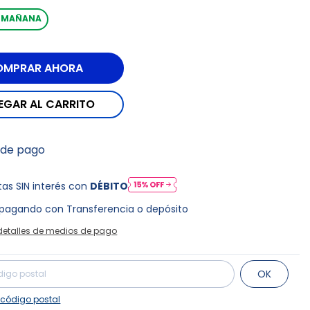
A MAÑANA
 de pago
as SIN interés con
DÉBITO
pagando con Transferencia o depósito
detalles de medios de pago
Cambiar CP
para el CP:
OK
 código postal