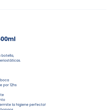
500ml
 botella,
riostáticas.
a boca
e por 12hs
nte
nto
ermite la higiene perfecta!
e hongos