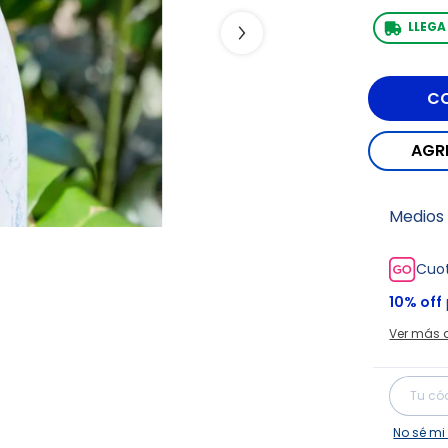
LLEG
Medios
Cuot
10% off
Ver más 
Entregas 
No sé mi