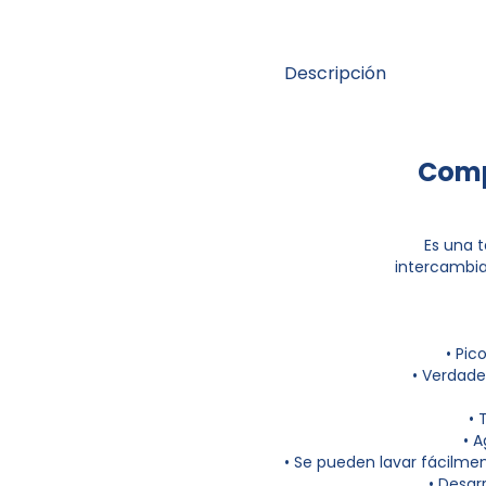
Descripción
Comp
Es una t
intercambia
• Pic
• Verdade
• 
• 
• Se pueden lavar fácilmen
• Desar