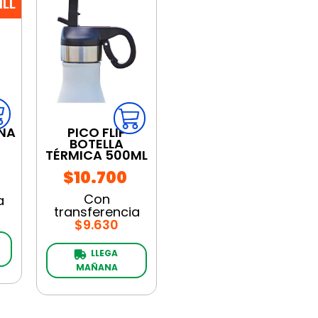
ILL
NA
PICO FLIP
BOTELLA
TÉRMICA 500ML
$10.700
Con
a
transferencia
$9.630
LLEGA 
MAÑANA