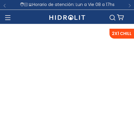
🧑🏻‍💻Horario de atención: Lun a Vie 08 a 17hs
2X1 CHILL