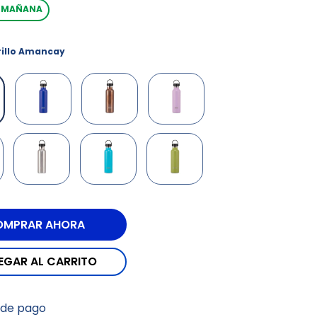
A MAÑANA
illo Amancay
 de pago