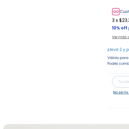
Cuot
3
x
$23.
10% off
Ver más 
¡Llevá 2 y 
Válido para 
Podés combi
Entregas 
No sé mi