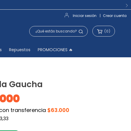
Iniciar sesión
|
Crear cuenta
(
0
)
s
Repuestos
PROMOCIONES 🔥
lla Gaucha
.000
 con transferencia
$63.000
3,33