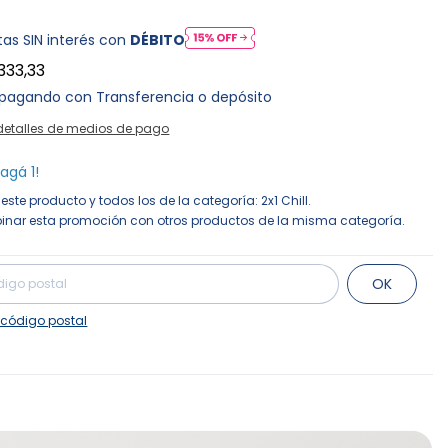
as SIN interés con
DÉBITO
333,33
pagando con Transferencia o depósito
detalles de medios de pago
pagá 1!
este producto y todos los de la categoría: 2x1 Chill.
nar esta promoción con otros productos de la misma categoría.
Cambiar CP
para el CP:
OK
 código postal