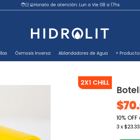
🧑🏻‍💻Horario de atención: Lun a Vie 08 a 17hs
llas
Ósmosis Inversa
Ablandadores de Agua
+ Producto
2X1 CHILL
Bote
$70
10% OFF
3
x
$23.33