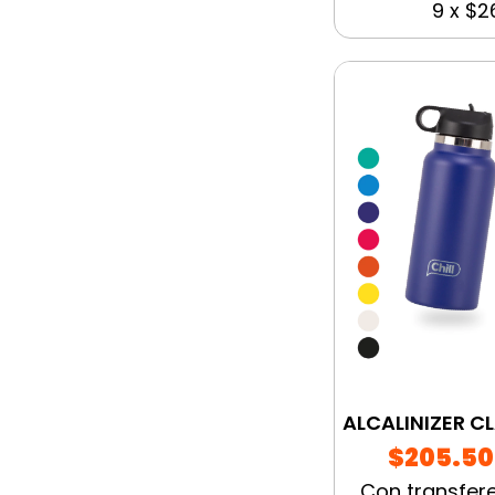
9
x
$26
ALCALINIZER C
$205.5
Con transfer