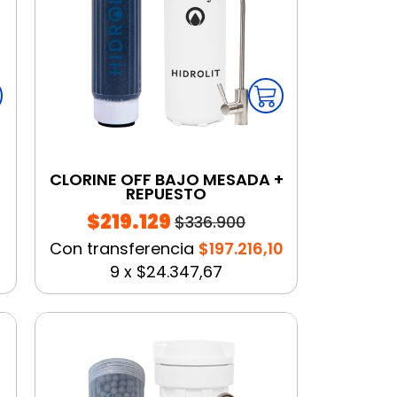
CLORINE OFF BAJO MESADA +
REPUESTO
$219.129
$336.900
Con transferencia
$197.216,10
9
x
$24.347,67