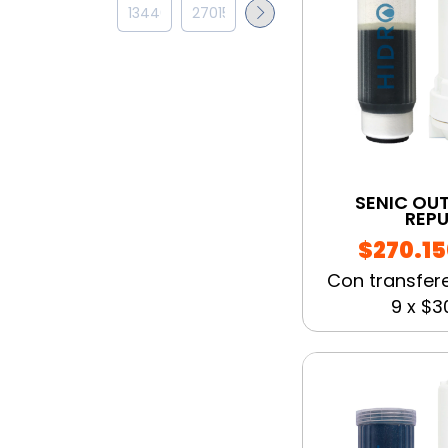
SENIC OUT
REP
$270.15
Con transfer
9
x
$30