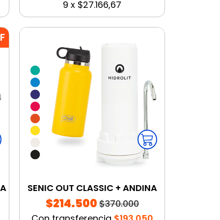
9
x
$27.166,67
F
NA
SENIC OUT CLASSIC + ANDINA
$214.500
$370.000
Con transferencia
$193.050