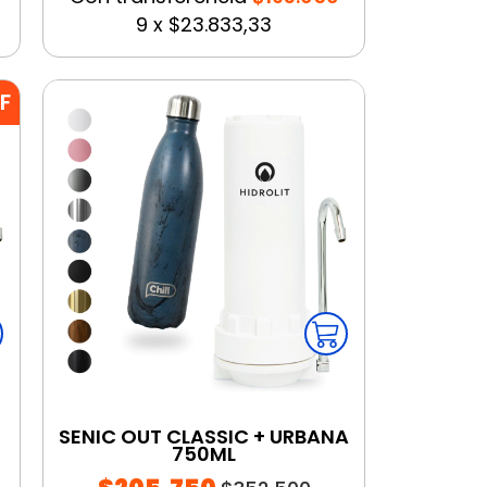
9
x
$23.833,33
F
SENIC OUT CLASSIC + URBANA
750ML