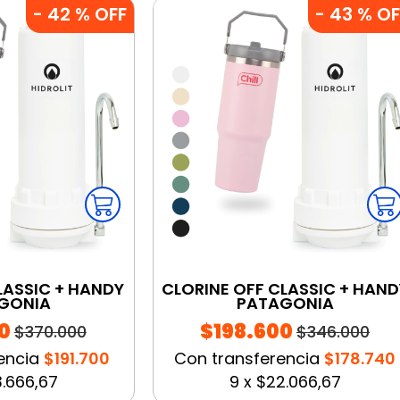
-
42
% OFF
-
43
% OF
LASSIC + HANDY
CLORINE OFF CLASSIC + HAND
GONIA
PATAGONIA
0
$198.600
$370.000
$346.000
encia
$191.700
Con transferencia
$178.740
.666,67
9
x
$22.066,67