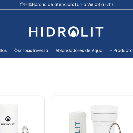
🧑🏻‍💻Horario de atención: Lun a Vie 08 a 17hs
llas
Ósmosis Inversa
Ablandadores de Agua
+ Producto