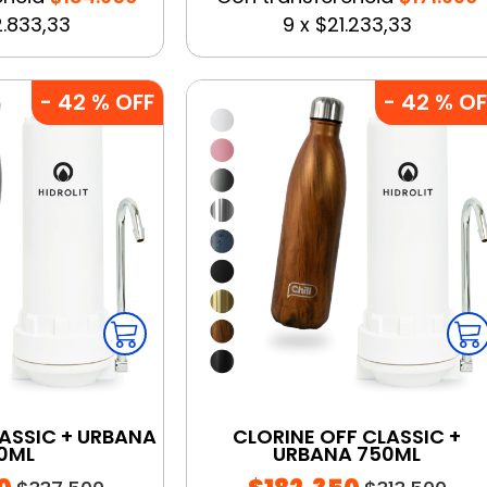
.833,33
9
x
$21.233,33
-
42
% OFF
-
42
% OF
LASSIC + URBANA
CLORINE OFF CLASSIC +
0ML
URBANA 750ML