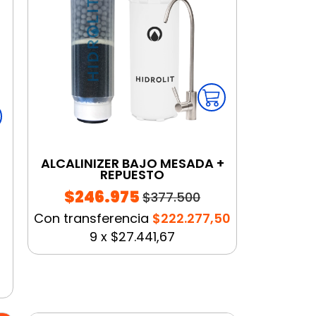
ALCALINIZER BAJO MESADA +
REPUESTO
$246.975
$377.500
Con transferencia
$222.277,50
9
x
$27.441,67