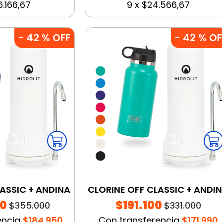
.166,67
9
x
$24.566,67
-
42
% OFF
-
42
% OF
LASSIC + ANDINA
CLORINE OFF CLASSIC + ANDI
00
$191.100
$355.000
$331.000
encia
$184.950
Con transferencia
$171.990