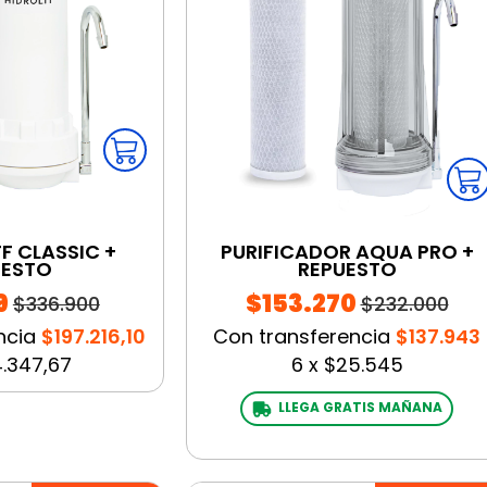
F CLASSIC +
PURIFICADOR AQUA PRO +
UESTO
REPUESTO
9
$153.270
$336.900
$232.000
ncia
$197.216,10
Con transferencia
$137.943
.347,67
6
x
$25.545
LLEGA GRATIS MAÑANA