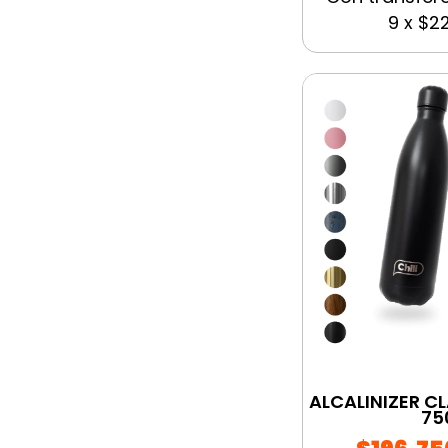
9
x
$22
ALCALINIZER C
75