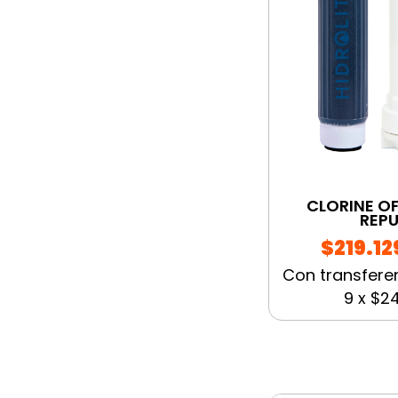
CLORINE OF
REP
$219.12
Con transfere
9
x
$24