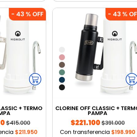
-
43
% OFF
-
43
% OF
LASSIC + TERMO
CLORINE OFF CLASSIC + TERM
MPA
PAMPA
00
$221.100
$415.000
$391.000
encia
$211.950
Con transferencia
$198.990