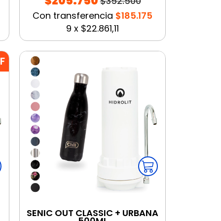
$205.750
$352.500
Con transferencia
$185.175
9
x
$22.861,11
F
SENIC OUT CLASSIC + URBANA
500ML