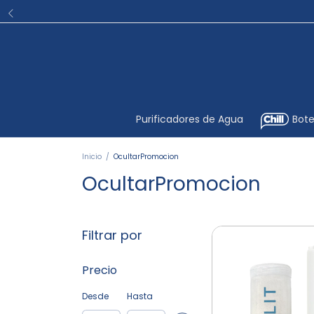
Purificadores de Agua
Bote
Inicio
/
OcultarPromocion
OcultarPromocion
Filtrar por
Precio
Desde
Hasta