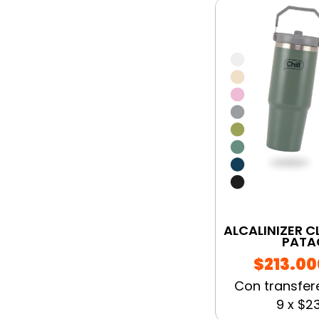
ALCALINIZER C
PATA
$213.00
Con transfer
9
x
$23