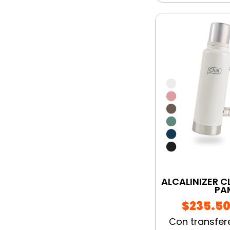
ALCALINIZER C
PA
$235.5
Con transfer