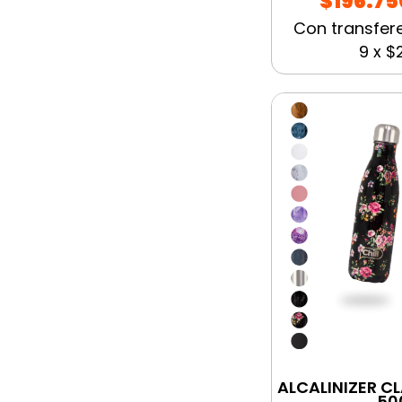
$196.75
Con transfer
9
x
$2
ALCALINIZER C
50