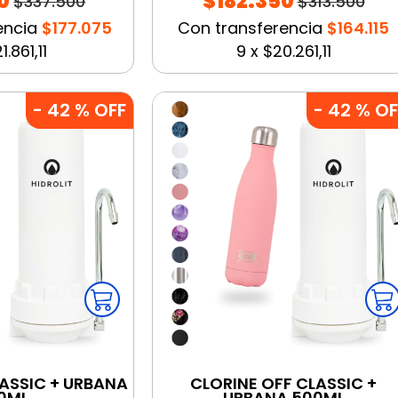
0
$182.350
$337.500
$313.500
encia
$177.075
Con transferencia
$164.115
1.861,11
9
x
$20.261,11
-
42
% OFF
-
42
% OF
LASSIC + URBANA
CLORINE OFF CLASSIC +
0ML
URBANA 500ML