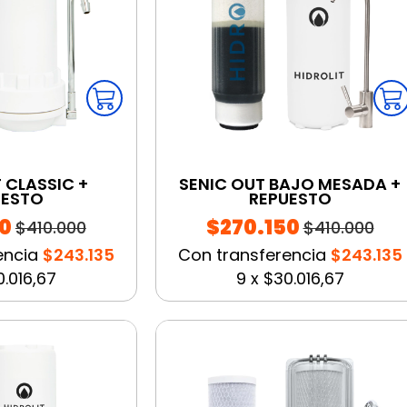
 CLASSIC +
SENIC OUT BAJO MESADA +
UESTO
REPUESTO
0
$270.150
$410.000
$410.000
encia
$243.135
Con transferencia
$243.135
.016,67
9
x
$30.016,67