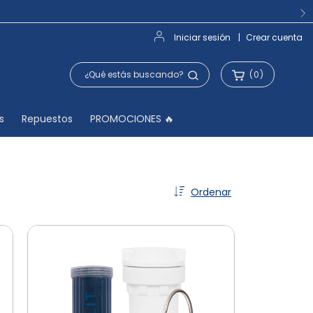
Iniciar sesión
|
Crear cuenta
(
0
)
s
Repuestos
PROMOCIONES 🔥
Ordenar