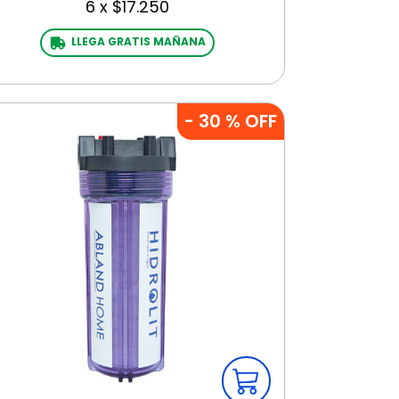
6
x
$17.250
LLEGA GRATIS MAÑANA
-
30
% OFF