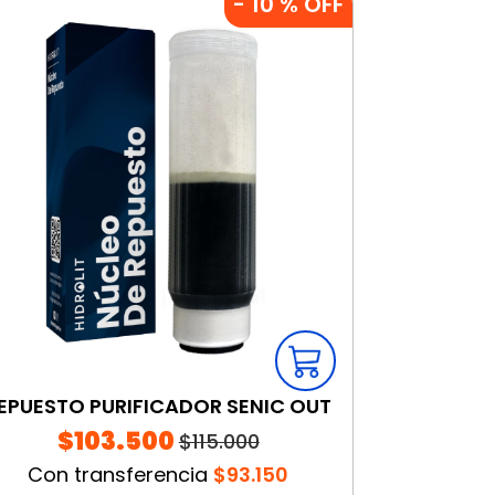
-
10
% OFF
EPUESTO PURIFICADOR SENIC OUT
$103.500
$115.000
Con transferencia
$93.150