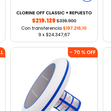
CLORINE OFF CLASSIC + REPUESTO
$219.129
$336.900
Con transferencia
$197.216,10
9
x
$24.347,67
LL
-
70
% OFF