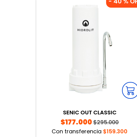
-
40
% O
SENIC OUT CLASSIC
$177.000
$295.000
Con transferencia
$159.300