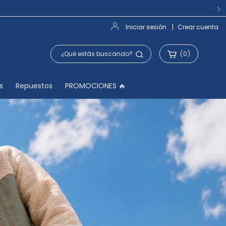
Iniciar sesión
|
Crear cuenta
(
0
)
s
Repuestos
PROMOCIONES 🔥