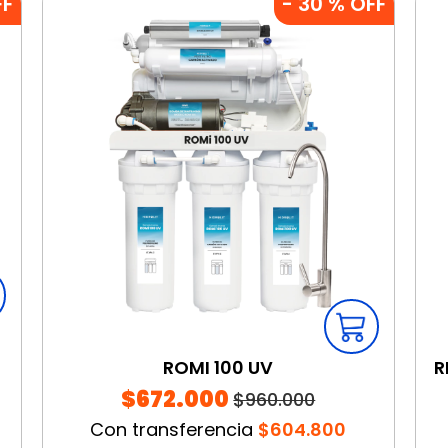
FF
-
30
% OFF
ROMI 100 UV
R
$672.000
$960.000
Con transferencia
$604.800