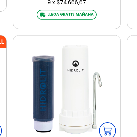
9
x
$74.666,67
LLEGA GRATIS MAÑANA
LL